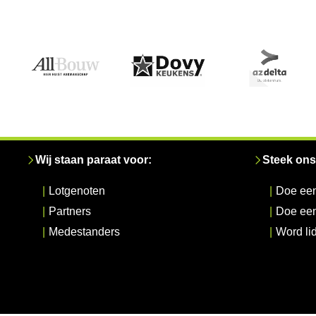
Wij staan paraat voor:
Steek ons
|
Lotgenoten
|
Doe een
|
Partners
|
Doe ee
|
Medestanders
|
Word li