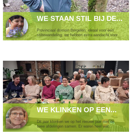
WE STAAN STIL BIJ DE...
Provinciaal domein Bergelen, ideaal voor een
stiltewandeling: we hebben extra aandacht voor...
WE KLINKEN OP EEN...
Dit jaar klonken we op het nieuwe jaar met de
twee afdelingen samen. Er waren heel wat...