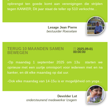
opbrengst ten goede komt aan verenigingen die strijden
tegen KANKER; Dit jaar staat de teller op 510 verkochte...
Lesage Jean Pierre
bestuurder Roeselare
TERUG 10 MAANDEN SAMEN
2025-09-01
00:00:00
BEWEGEN
-Op maandag 1 september 2025 om 13u starten we
opnieuw met een uurtje omnisport voor iedereen met en na
kanker, en dit elke maandag op dat uur.
-Ook elke maandag van 14-15u is er mogelijkheid om yoga...
Devolder Lut
ondersteunend medewerker Izegem