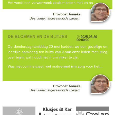
Het wordt een verwenweek zoals mensen met en na...
Provoost Anneke
Bestuurder, afgevaardigde Izegem
DE BLOEMEN EN DE BIJTJES
2025-05-20
00:00:00
Op donderdagnamiddag 20 mei hadden we een gezellige en
leerrijke namiddag ten huize van 2 van onze leden met uitleg
over bijen, wat houdt het in om imker te zijn.
Was niet commercieel, wel motiverend ivm zorg voor het...
Provoost Anneke
Bestuurder, afgevaardigde Izegem