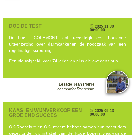
DOE DE TEST
2025-11-30
00:00:00
Dr Luc COLEMONT gaf recentelijk een boeiende
uiteenzetting over darmkanker.en de noodzaak van een
regelmatige screening
Een nieuwigheid: voor 74 jarige en plus die owegens hun...
Lesage Jean Pierre
bestuurder Roeselare
KAAS- EN WIJNVERKOOP EEN
2025-09-13
00:00:00
GROEIEND SUCCES
OK-Roeselare en OK-Izegem hebben samen hun schouders
gezet onder dit initiatief van de Rode Lopers waarvan de