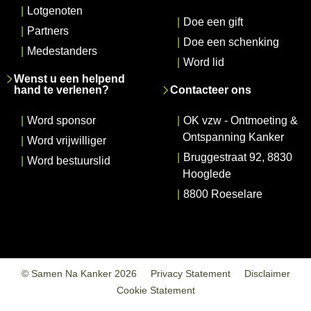
|
Lotgenoten
|
Doe een gift
|
Partners
|
Doe een schenking
|
Medestanders
|
Word lid
Wenst u een helpend
hand te verlenen?
Contacteer ons
|
Word sponsor
|
OK vzw - Ontmoeting &
Ontspanning Kanker
|
Word vrijwilliger
|
Bruggestraat 92, 8830
|
Word bestuurslid
Hooglede
|
8800 Roeselare
© Samen Na Kanker 2026
Privacy Statement
Disclaimer
Cookie Statement