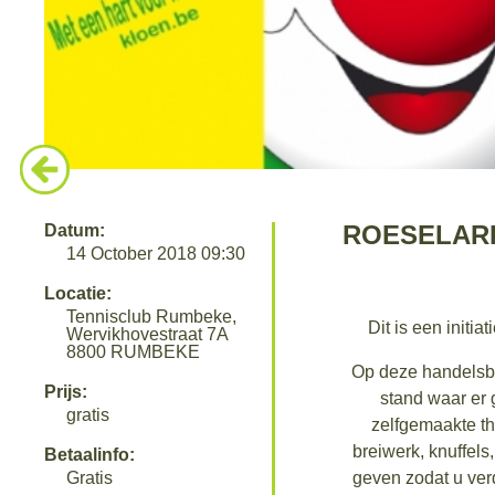
ROESELAR
Datum:
14 October 2018 09:30
Locatie:
Tennisclub Rumbeke,
Dit is een init
Wervikhovestraat 7A
8800 RUMBEKE
Op deze handelsbe
Prijs:
stand waar er
gratis
zelfgemaakte th
breiwerk, knuffels
Betaalinfo:
Gratis
geven zodat u ver