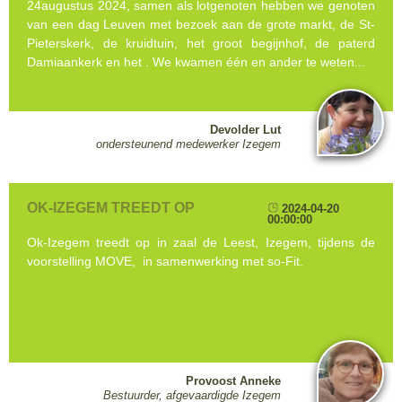
24augustus 2024, samen als lotgenoten hebben we genoten
van een dag Leuven met bezoek aan de grote markt, de St-
Pieterskerk, de kruidtuin, het groot begijnhof, de paterd
Damiaankerk en het . We kwamen één en ander te weten...
Devolder Lut
ondersteunend medewerker Izegem
OK-IZEGEM TREEDT OP
2024-04-20
00:00:00
Ok-Izegem treedt op in zaal de Leest, Izegem, tijdens de
voorstelling MOVE, in samenwerking met so-Fit.
Provoost Anneke
Bestuurder, afgevaardigde Izegem