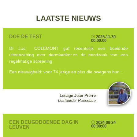
LAATSTE NIEUWS
DOE DE TEST
2025-11-30
00:00:00
Dr Luc COLEMONT gaf recentelijk een boeiende
uiteenzetting over darmkanker.en de noodzaak van een
regelmatige screening
Een nieuwigheid: voor 74 jarige en plus die owegens hun...
Lesage Jean Pierre
bestuurder Roeselare
EEN DEUGDDOENDE DAG IN
2024-08-24
00:00:00
LEUVEN