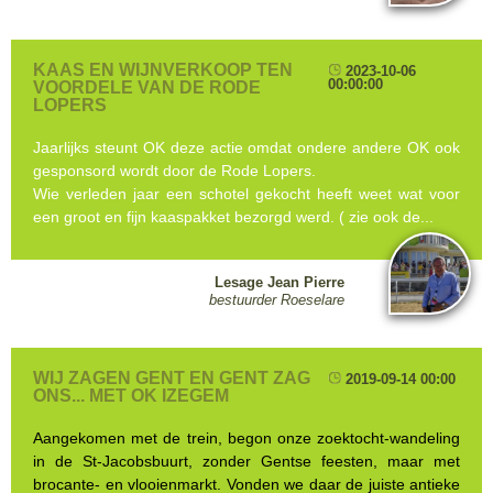
KAAS EN WIJNVERKOOP TEN
2023-10-06
00:00:00
VOORDELE VAN DE RODE
LOPERS
Jaarlijks steunt OK deze actie omdat ondere andere OK ook
gesponsord wordt door de Rode Lopers.
Wie verleden jaar een schotel gekocht heeft weet wat voor
een groot en fijn kaaspakket bezorgd werd. ( zie ook de...
Lesage Jean Pierre
bestuurder Roeselare
WIJ ZAGEN GENT EN GENT ZAG
2019-09-14 00:00
ONS... MET OK IZEGEM
Aangekomen met de trein, begon onze zoektocht-wandeling
in de St-Jacobsbuurt, zonder Gentse feesten, maar met
brocante- en vlooienmarkt. Vonden we daar de juiste antieke